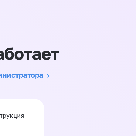
аботает
министратора
струкция