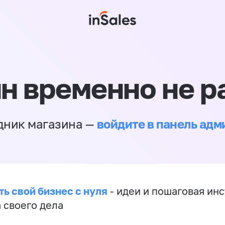
н временно не р
войдите в панель ад
дник магазина —
ть свой бизнес с нуля
- идеи и пошаговая ин
 своего дела