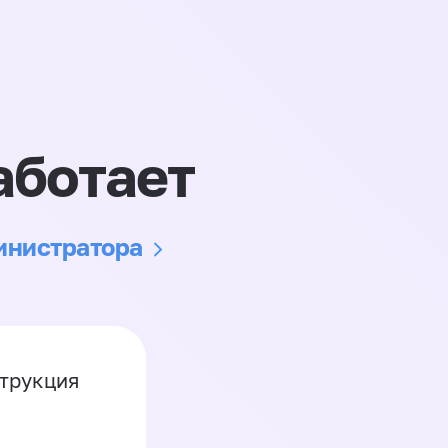
аботает
министратора
струкция