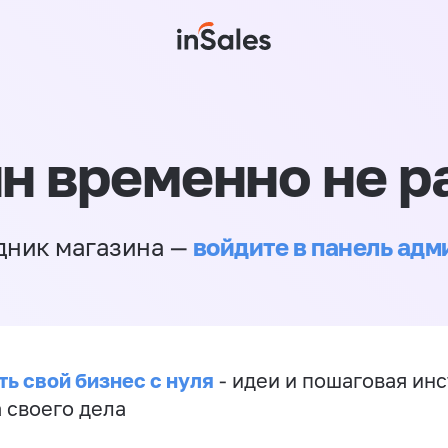
н временно не р
войдите в панель ад
дник магазина —
ть свой бизнес с нуля
- идеи и пошаговая ин
 своего дела