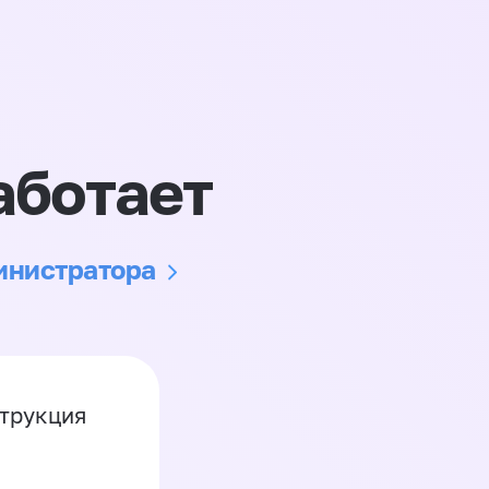
аботает
министратора
струкция