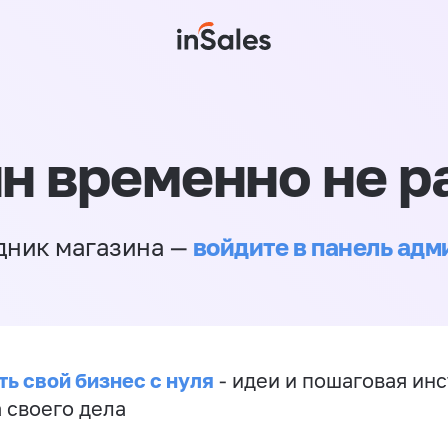
н временно не р
войдите в панель ад
дник магазина —
ть свой бизнес с нуля
- идеи и пошаговая ин
 своего дела