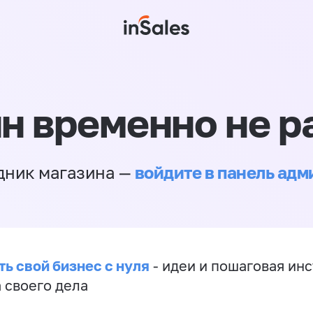
н временно не р
войдите в панель ад
дник магазина —
ть свой бизнес с нуля
- идеи и пошаговая ин
 своего дела