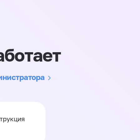
аботает
министратора
струкция